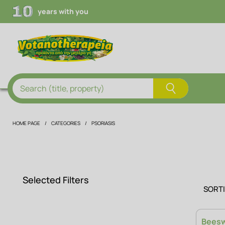
years with you
Search (title, property)
HOME PAGE
CATEGORIES
PSORIASIS
Selected Filters
SORT
Beesw