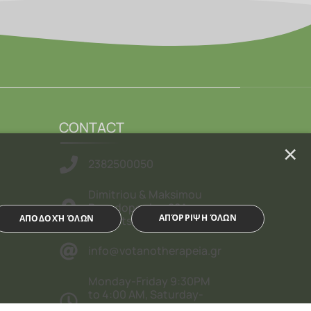
CONTACT
×
2382500050
Dimitriou & Maksimou
Papadopoulou 28A,
ΑΠΌΡΡΙΨΗ ΌΛΩΝ
ΑΠΟΔΟΧΉ ΌΛΩΝ
Giannitsa
info@votanotherapeia.gr
Monday-Friday 9:30PM
to 4:00 AM, Saturday-
Sunday & Bank Holidays