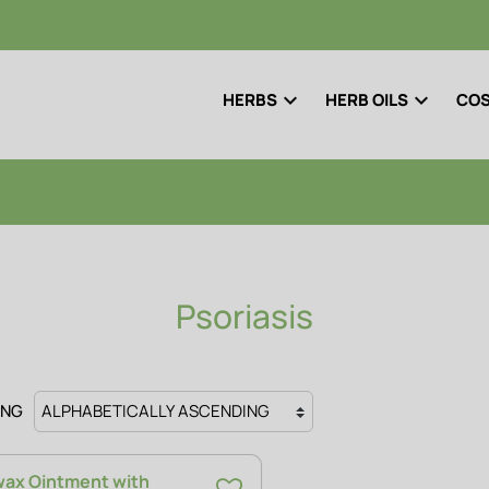
HERBS
HERB OILS
COS
Psoriasis
ING
ax Ointment with