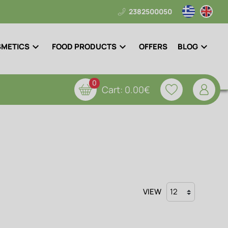
2382500050
METICS
FOOD PRODUCTS
OFFERS
BLOG
0
Cart:
0.00€
VIEW