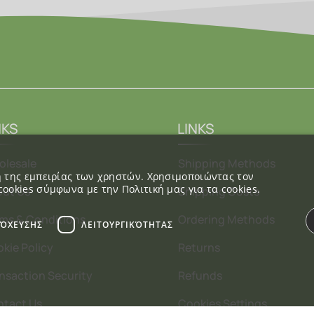
NKS
LINKS
lesale
Shipping Methods
ση της εμπειρίας των χρηστών. Χρησιμοποιώντας τον
cookies σύμφωνα με την Πολιτική μας για τα cookies.
ut Us
Shipping Costs
ms & Conditions
Ordering Methods
ΤΌΧΕΥΣΗΣ
ΛΕΙΤΟΥΡΓΙΚΌΤΗΤΑΣ
kie Policy
Returns
nsaction Security
Refunds
tact Us
Cookies Settings