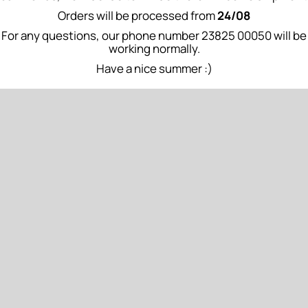
Orders will be processed from
24/08
rone to imperfections
For any questions, our phone number 23825 00050 will be
working normally.
ADD TO CART
Have a nice summer :)