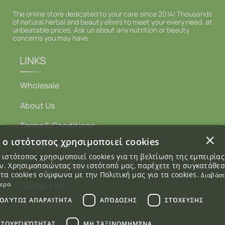
The online store dedicated to your care since 2014! Thousands
of natural herbal and beauty elixirs to meet your every need, at
unbeatable prices. Ask us about any nutrition or beauty
concerns you may have.
LINKS
Wholesale
About Us
Terms & Conditions
×
 ο ιστότοπος χρησιμοποιεί cookies
Cookie Policy
 ιστότοπος χρησιμοποιεί cookies για τη βελτίωση της εμπειρία
Transaction Security
. Χρησιμοποιώντας τον ιστότοπό μας, παρέχετε τη συγκατάθε
 τα cookies σύμφωνα με την Πολιτική μας για τα cookies.
Διαβάσ
τερα
Contact Us
ΟΛΎΤΩΣ ΑΠΑΡΑΊΤΗΤΑ
ΑΠΌΔΟΣΗΣ
ΣΤΌΧΕΥΣΗΣ
LINKS
ΙΤΟΥΡΓΙΚΌΤΗΤΑΣ
ΜΗ ΤΑΞΙΝΟΜΗΜΈΝΑ