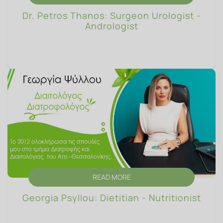
Dr. Petros Thanos: Surgeon Urologist -
Andrologist
READ MORE
Georgia Psyllou: Dietitian - Nutritionist