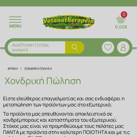
ΕΠΙΣΤΡΟΦΗ
ΕΠΙΣΤΡΟΦΗ
ΕΠΙΣΤΡΟΦΗ
ΕΠΙΣΤΡΟΦΗ
ΕΠΙΣΤΡΟΦΗ
0
MENU
0.00€
ΒΟΤΑΝΑ
ΑΙΘΕΡΙΑ ΕΛΑΙΑ
ΑΛΑΤΑ ΜΠΑΝΙΟΥ
ΑΝΘΟΝΕΡΑ
ΔΙΑΤΡΟΦΗ & ΣΥΜΒΟΥΛΕΣ
ΦΥΤΙΚΑ ΡΟΦΗΜΑΤΑ ΒΟΤΑΝΩΝ
ΑΡΩΜΑΤΙΚΑ ΕΛΑΙΑ
ΑΝΔΡΙΚΗ ΦΡΟΝΤΙΔΑ
ΑΠΟΞΗΡΑΜΕΝΑ ΦΡΟΥΤΑ
ΣΥΝΤΑΓΕΣ
Αναζήτηση (τίτλος,
ανάγκη)
ΚΑΨΟΥΛΕΣ ΒΟΤΑΝΩΝ
ΦΥΤΙΚΑ ΕΛΑΙΑ
ΜΑΛΛΙΑ
ΚΑΡΠΟΙ & ΔΗΜΗΤΡΙΑΚΑ
ΣΥΝΤΑΚΤΙΚΗ ΟΜΑΔΑ
ΑΡΧΙΚΗ
ΧΟΝΔΡΙΚΉ ΠΏΛΗΣΗ
ΜΑΣΚΕΣ
ΜΕΙΓΜΑΤΑ ΒΟΤΑΝΩΝ
ΜΠΑΧΑΡΙΚΑ
Χονδρική Πώληση
ΠΡΟΙΟΝΤΑ ΑΛΟΗΣ
ΤΣΑΓΙΑ
ΠΡΩΤΕΙΝΕΣ
Είστε ελεύθερος επαγγελματίας και σας ενδιαφέρει η 
μεταπώληση των προϊόντων μας στο εξωτερικό;
ΠΡΟΣΩΠΟ & ΣΩΜΑ
ΥΠΕΡΤΡΟΦΕΣ
Τα προϊόντα μας απευθύνονται αποκλειστικά σε 
χονδρέμπορους και καταστήματα του εξωτερικού. 
ΣΤΟΜΑΤΙΚΗ ΥΓΙΕΙΝΗ
Στόχος μας είναι να προμηθεύουμε τους πελάτες μας 
ΦΥΣΙΚΟΙ ΧΥΜΟΙ
ΠΑΝΤΑ με προϊόντα στην καλύτερη ΠΟΙΟΤΗΤΑ και με τις 