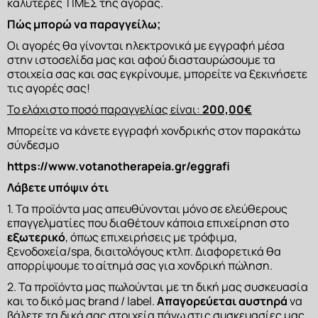
καλύτερες ΤΙΜΕΣ της αγοράς.
ΣΑΠΟΥΝΙΑ
Πώς μπορώ να παραγγείλω;
Οι αγορές θα γίνονται ηλεκτρονικά με εγγραφή μέσα 
στην ιστοσελίδα μας και αφού διασταυρώσουμε τα 
στοιχεία σας και σας εγκρίνουμε, μπορείτε να ξεκινήσετε 
τις αγορές σας!
Το ελάχιστο ποσό παραγγελίας είναι: 
200,00€
Μπορείτε να κάνετε εγγραφή χονδρικής στον παρακάτω 
σύνδεσμο
https://www.votanotherapeia.gr/eggrafi
Λάβετε υπόψιν ότι
1. Τα προϊόντα μας απευθύνονται μόνο σε ελεύθερους 
επαγγελματίες που διαθέτουν κάποια επιχείρηση στο 
εξωτερικό
, όπως επιχειρήσεις με τρόφιμα, 
ξενοδοχεία/spa, διαιτολόγους κτλπ. Διαφορετικά θα 
απορρίψουμε το αίτημά σας για χονδρική πώληση.
2. Τα προϊόντα μας πωλούνται με τη δική μας συσκευασία 
και το δικό μας brand / label. 
Απαγορεύεται αυστηρά
 να 
βάλετε τα δικά σας στοιχεία πάνω στις συσκευασίες μας.