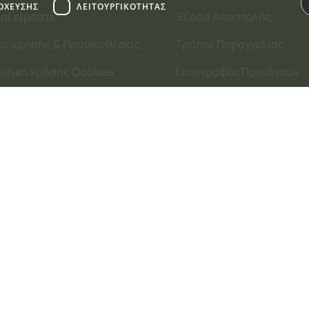
ΌΧΕΥΣΗΣ
ΛΕΙΤΟΥΡΓΙΚΌΤΗΤΑΣ
οί είμαστε
Έξοδα Αποστολής
οι χρήσης & Προϋποθέσεις
Τρόποι Παραγγελίας
ιτική χρήσης Cookies
Επιστροφές Προϊόντων
φάλεια Συναλλαγών
Επιστροφές Χρημάτων
τα
Απόδοσης
Στόχευσης
Λειτουργικότητας
Μη ταξινομ
κοινωνία
Ρυθμίσεις Cookies
τουργίες του ιστότοπου, όπως τη σύνδεση χρήστη και τη διαχείρι
 cookies.
Περιγραφή
Cookie που δημιουργείται από εφαρμογές που βασίζονται στη γλώσσ
γενικού σκοπού που χρησιμοποιείται για τη διατήρηση μεταβλητών π
ένας τυχαίος αριθμός που δημιουργείται, ο τρόπος με τον οποίο μπορ
αλλά ένα καλό παράδειγμα είναι η διατήρηση της κατάστασης σύνδεσ
Αυτό το cookie χρησιμοποιείται για να θυμάται τις προτιμήσεις του 
ιστοσελίδα.
7
Αυτό το cookie χρησιμοποιείται για τη διάκριση μεταξύ ανθρώπων κα
s reserved. Designed and
τα
ιστότοπο, προκειμένου να κάνει έγκυρες αναφορές σχετικά με τη χρή
Google
ες
Αυτό το cookie χρησιμοποιείται από την υπηρεσία Cookie-Script.com 
cookie επισκέπτη Είναι απαραίτητο το banner cookie Cookie-Script.c