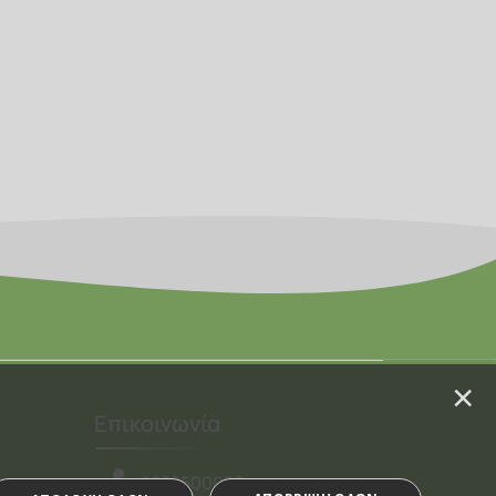
×
Επικοινωνία
2382500050