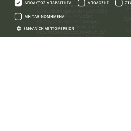
ΑΠΟΛΎΤΩΣ ΑΠΑΡΑΊΤΗΤΑ
ΑΠΌΔΟΣΗΣ
ΣΤ
Το ηλεκτρονικό κατάστημα που
Ποι
είναι αφοσιωμένο στη φροντίδα
σου από το 2014! Χιλιάδες
ΜΗ ΤΑΞΙΝΟΜΗΜΈΝΑ
Όρ
επιλογές σε φυσικά ελιξήρια
βοτάνων και ομορφιάς που
ΕΜΦΆΝΙΣΗ ΛΕΠΤΟΜΕΡΕΙΏΝ
Πολ
καλύπτουν κάθε σου ανάγκη, σε
ασυναγώνιστες τιμές. Ρώτησέ
Ασ
μας για οποιοδήποτε θέμα,
διατροφής και ομορφιάς σε
Απολύτως απαραίτη
απασχολεί!
Επι
Τα απολύτως απαραίτητα cookies επιτρέπουν βασικές λει
να χρησιμοποιηθεί σωστά χωρίς τα απολύτως απαραίτητα
Ονοματεπώνυμο
Προμηθευτής
/
Πεδίο
Λήξη
PHPSESSID
συνεδρία
PHP.net
www.votanotherapeia.gr
_tt_enable_cookie
.votanotherapeia.gr
3 μήνες
__cf_bm
29 λεπτά 5
Cloudflare Inc.
Βοτανοθεραπεία Copyright © 2026 - All right
δευτερόλεπ
.skroutz.gr
Webalists
Developed by
CookieScriptConsent
4 εβδομάδ
CookieScript
2 μέρες
www.votanotherapeia.gr