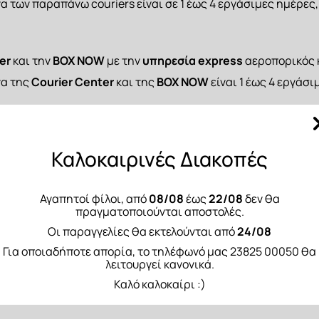
 των παραπάνω couriers είναι σε 1 έως 4 εργάσιμες ημέρες
er 
και την 
BOX NOW
 με την 
υπηρεσία express
 αεροπορικός 
α της 
Courier Center
 και της 
BOX NOW
 είναι 1 έως 4 εργάσ
 
και συστημένα.
Καλοκαιρινές Διακοπές
 της DHL είναι 7 έως 8 εργάσιμες ημέρες
Αγαπητοί φίλοι, από
08/08
έως
22/08
δεν θα
πραγματοποιούνται αποστολές.
Οι παραγγελίες θα εκτελούνται από
24/08
Για οποιαδήποτε απορία, το τηλέφωνό μας 23825 00050 θα
λειτουργεί κανονικά.
Καλό καλοκαίρι :)