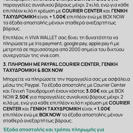
παραγγελίες συνολικού βάρους μέχρι 2 κιλά, ενώ για κάθε 
επιπλέον κιλό η χρέωση με 
COURIER CENTER
 και 
ΓΕΝΙΚΗ 
ΤΑΧΥΔΡΟΜΙΚΗ
 είναι 
+ 1.00€
 επιπλέον ενώ με BOX NOW 
τα έξοδα αποστολής μένουν σταθερά ανεξαρτήτως 
βάρους.
Επιπλέον, η VIVA WALLET σας δίνει τη δυνατότητα να 
πληρώσετε με Iris payment, google pay, apple pay ή με 
μετρητά σε περισσότερα από 2000 σημεία του δικτύου 
συνεργατών της viva.com.
3. ΠΛΗΡΩΜΗ ΜΕ PAYPAL COURIER CENTER, ΓΕΝΙΚΗ 
ΤΑΧΥΔΡΟΜΙΚΗ & BOX NOW
Μπορείτε να πληρώσετε την παραγγελία σας με ασφάλεια 
μέσω της Paypal. Τα έξοδα αποστολής με Courier Center 
και Γενική Ταχυδρομική έχουν κόστος 
3.00€
 και με ΒΟΧ 
ΝΟW 
2.50€ 
για παραγγελίες συνολικού βάρους μέχρι 2 
κιλά με, ενώ για κάθε επιπλέον κιλό η χρέωση με 
COURIER 
CENTER
 και 
ΓΕΝΙΚΗ ΤΑΧΥΔΡΟΜΙΚΗ
 είναι 
+ 1.00€
επιπλέον ενώ με 
BOX NOW
 τα έξοδα αποστολής μένουν 
σταθερά ανεξαρτήτως βάρους.
Έξοδα αποστολής και τρόποι πληρωμής για 