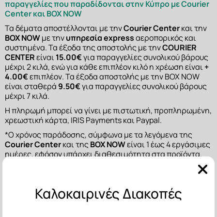
παραγγελίες που παραδίδονται στην Κύπρο με Courier 
Center και BOX NOW
Τα δέματα αποστέλλονται με την 
Courier Center
 και την 
BOX NOW
 με την 
υπηρεσία express
 αεροπορικός και 
συστημένα. Τα έξοδα της αποστολής με την 
COURIER 
CENTER
 είναι 
15.00
€ 
για παραγγελίες συνολικού βάρους 
μέχρι 2 κιλά, ενώ για κάθε επιπλέον κιλό η χρέωση είναι 
+ 
4.00€ 
επιπλέον. Τα έξοδα αποστολής με την BOX NOW 
είναι σταθερά 
9.50
€ 
για παραγγελίες συνολικού βάρους 
μέχρι 7 κιλά.
Η πληρωμή μπορεί να γίνει με πιστωτική, προπληρωμένη, 
χρεωστική κάρτα, IRIS Payments και Paypal.
*Ο χρόνος παράδοσης, σύμφωνα με τα λεγόμενα της 
Courier Center 
και της 
BOX NOW
 είναι 1 έως 4 εργάσιμες 
ημέρες, εφόσον υπάρχει διαθεσιμότητα στα προϊόντα.
Εξοδα αποστολής και τρόποι πληρωμής για 
παραγγελίες που παραδίδονται στην υπόλοιπη 
Ευρώπη με την DHL Economy
Καλοκαιρινές Διακοπές
Τα δέματα αποστέλλονται με την DHL Economy, ο χρόνος 
παράδοσης σύμφωνα με τα λεγόμενα της DHL είναι 7 - 8 