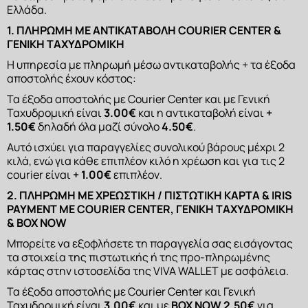
Ελλάδα.
ΣΑΠΟΥΝΙΑ
1. ΠΛΗΡΩΜΗ ΜΕ ΑΝΤΙΚΑΤΑΒΟΛΗ COURIER CENTER & 
ΓΕΝΙΚΗ ΤΑΧΥΔΡΟΜΙΚΗ
Η υπηρεσία με πληρωμή μέσω αντικαταβολής + τα έξοδα 
αποστολής έχουν κόστος:
Τα έξοδα αποστολής με Courier Center και με Γενική 
Ταχυδρομική είναι 
3.00€
 και η αντικαταβολή είναι 
+ 
1.50€
 δηλαδή όλα μαζί σύνολο
 4.50€
.
Αυτό ισχύει για παραγγελίες συνολικού βάρους μέχρι 2 
κιλά, ενώ για κάθε επιπλέον κιλό η χρέωση και για τις 2 
courier είναι 
+ 1.00€
 επιπλέον.
2. ΠΛΗΡΩΜΗ ΜΕ ΧΡΕΩΣΤΙΚΗ / ΠΙΣΤΩΤΙΚΗ ΚΑΡΤΑ & IRIS 
PAYMENT ΜΕ COURIER CENTER, ΓΕΝΙΚΗ ΤΑΧΥΔΡΟΜΙΚΗ 
& BOX NOW
Μπορείτε να εξοφλήσετε τη παραγγελία σας εισάγοντας 
τα στοιχεία της πιστωτικής ή της προ-πληρωμένης 
κάρτας στην ιστοσελίδα της VIVA WALLET με ασφάλεια.
Τα έξοδα αποστολής με Courier Center και Γενική 
Ταχυδρομική είναι 
3.00€
 και με 
ΒΟΧ ΝΟW
2.50€
 για 