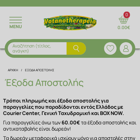
ΕΠΙΣΤΡΟΦΗ
ΕΠΙΣΤΡΟΦΗ
ΕΠΙΣΤΡΟΦΗ
ΕΠΙΣΤΡΟΦΗ
ΕΠΙΣΤΡΟΦΗ
0
MENU
0.00€
ΒΟΤΑΝΑ
ΑΙΘΕΡΙΑ ΕΛΑΙΑ
ΑΛΑΤΑ ΜΠΑΝΙΟΥ
ΑΝΘΟΝΕΡΑ
ΔΙΑΤΡΟΦΗ & ΣΥΜΒΟΥΛΕΣ
ΦΥΤΙΚΑ ΡΟΦΗΜΑΤΑ ΒΟΤΑΝΩΝ
ΑΡΩΜΑΤΙΚΑ ΕΛΑΙΑ
ΑΝΔΡΙΚΗ ΦΡΟΝΤΙΔΑ
ΑΠΟΞΗΡΑΜΕΝΑ ΦΡΟΥΤΑ
ΣΥΝΤΑΓΕΣ
Αναζήτηση (τίτλος,
ανάγκη)
ΚΑΨΟΥΛΕΣ ΒΟΤΑΝΩΝ
ΦΥΤΙΚΑ ΕΛΑΙΑ
ΜΑΛΛΙΑ
ΚΑΡΠΟΙ & ΔΗΜΗΤΡΙΑΚΑ
ΣΥΝΤΑΚΤΙΚΗ ΟΜΑΔΑ
ΑΡΧΙΚΗ
ΈΞΟΔΑ ΑΠΟΣΤΟΛΉΣ
ΜΑΣΚΕΣ
ΜΕΙΓΜΑΤΑ ΒΟΤΑΝΩΝ
ΜΠΑΧΑΡΙΚΑ
Έξοδα Αποστολής
ΠΡΟΙΟΝΤΑ ΑΛΟΗΣ
ΤΣΑΓΙΑ
ΠΡΩΤΕΙΝΕΣ
Τρόποι πληρωμής και έξοδα αποστολής για 
παραγγελίες που παραδίδονται εντός Ελλάδος με 
ΠΡΟΣΩΠΟ & ΣΩΜΑ
ΥΠΕΡΤΡΟΦΕΣ
Courier Center, Γενική Ταχυδρομική και BOX NOW.
Για παραγγελίες άνω των 
60.00€
 τα έξοδα αποστολής και 
ΣΤΟΜΑΤΙΚΗ ΥΓΙΕΙΝΗ
αντικαταβολής είναι δωρεάν!
ΦΥΣΙΚΟΙ ΧΥΜΟΙ
Τα δωρεάν μεταφορικά ισχύουν μόνο για αποστολές στην 