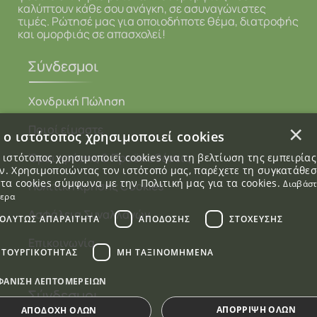
καλύπτουν κάθε σου ανάγκη, σε ασυναγώνιστες
τιμές. Ρώτησέ μας για οποιοδήποτε θέμα, διατροφής
και ομορφιάς σε απασχολεί!
Σύνδεσμοι
Χονδρική Πώληση
×
Ποιοί είμαστε
 ο ιστότοπος χρησιμοποιεί cookies
Όροι χρήσης & Προϋποθέσεις
 ιστότοπος χρησιμοποιεί cookies για τη βελτίωση της εμπειρία
. Χρησιμοποιώντας τον ιστότοπό μας, παρέχετε τη συγκατάθε
 τα cookies σύμφωνα με την Πολιτική μας για τα cookies.
Διαβάσ
Πολιτική χρήσης Cookies
τερα
Ασφάλεια Συναλλαγών
ΟΛΎΤΩΣ ΑΠΑΡΑΊΤΗΤΑ
ΑΠΌΔΟΣΗΣ
ΣΤΌΧΕΥΣΗΣ
Επικοινωνία
ΙΤΟΥΡΓΙΚΌΤΗΤΑΣ
ΜΗ ΤΑΞΙΝΟΜΗΜΈΝΑ
ΦΆΝΙΣΗ ΛΕΠΤΟΜΕΡΕΙΏΝ
Σύνδεσμοι
ΑΠΌΡΡΙΨΗ ΌΛΩΝ
ΑΠΟΔΟΧΉ ΌΛΩΝ