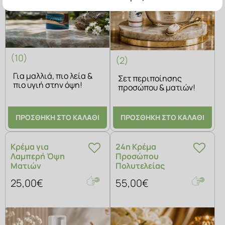
(10)
(2)
Για μαλλιά, πιο λεία &
Σετ περιποίησης
πιο υγιή στην όψη!
προσώπου & ματιών!
ΠΡΟΣΘΗΚΗ ΣΤΟ ΚΑΛΑΘΙ
ΠΡΟΣΘΗΚΗ ΣΤΟ ΚΑΛΑΘΙ
Κρέμα για
24η Κρέμα
Λαμπερή Όψη
Προσώπου
Ματιών
Πολυτελείας
25,00€
55,00€