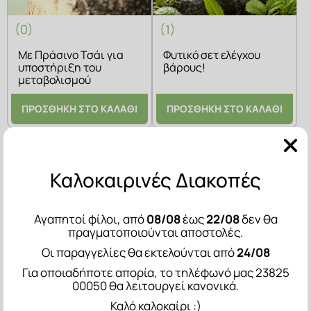
(0)
(1)
Με Πράσινο Τσάι για
Φυτικό σετ ελέγχου
υποστήριξη του
βάρους!
μεταβολισμού
ΠΡΟΣΘΗΚΗ ΣΤΟ ΚΑΛΑΘΙ
ΠΡΟΣΘΗΚΗ ΣΤΟ ΚΑΛΑΘΙ
Κρέμα για
Σετ Σύσφιξης και
Αδύναμα Μαλλιά
Λάμψης:
Καλοκαιρινές Διακοπές
Πρόσωπο &
Μάτια
18,50€
80,00€
70,00€
Αγαπητοί φίλοι, από
08/08
έως
22/08
δεν θα
πραγματοποιούνται αποστολές.
Οι παραγγελίες θα εκτελούνται από
24/08
Για οποιαδήποτε απορία, το τηλέφωνό μας 23825
00050 θα λειτουργεί κανονικά.
Καλό καλοκαίρι :)