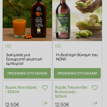
(0)
(0)
Δοκίμασε μια
Η ιδιαίτερη δύναμη του
ξεχωριστή γευστική
ΝΟΝΙ!
εμπειρία!
ΠΡΟΣΘΗΚΗ ΣΤΟ ΚΑΛΑΘΙ
ΠΡΟΣΘΗΚΗ ΣΤΟ ΚΑΛΑΘΙ
Χυμός Αγκινάρας
Χυμός Τσουκνίδα
- 500ml
Βιολογικός -
500ml
12,50€
12,50€