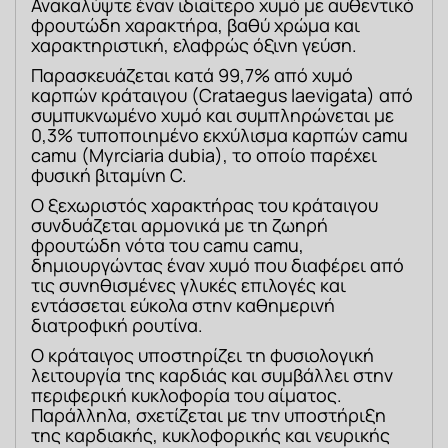
Ανακαλύψτε έναν ιδιαίτερο χυμό με αυθεντικό 
φρουτώδη χαρακτήρα, βαθύ χρώμα και 
χαρακτηριστική, ελαφρώς όξινη γεύση.
Παρασκευάζεται κατά 99,7% από χυμό 
καρπών κράταιγου (Crataegus laevigata) από 
συμπυκνωμένο χυμό και συμπληρώνεται με 
0,3% τυποποιημένο εκχύλισμα καρπών camu 
camu (Myrciaria dubia), το οποίο παρέχει 
φυσική βιταμίνη C.
Ο ξεχωριστός χαρακτήρας του κράταιγου 
συνδυάζεται αρμονικά με τη ζωηρή 
φρουτώδη νότα του camu camu, 
δημιουργώντας έναν χυμό που διαφέρει από 
τις συνηθισμένες γλυκές επιλογές και 
εντάσσεται εύκολα στην καθημερινή 
διατροφική ρουτίνα.
Ο κράταιγος υποστηρίζει τη φυσιολογική 
λειτουργία της καρδιάς και συμβάλλει στην 
περιφερική κυκλοφορία του αίματος. 
Παράλληλα, σχετίζεται με την υποστήριξη 
της καρδιακής, κυκλοφορικής και νευρικής 