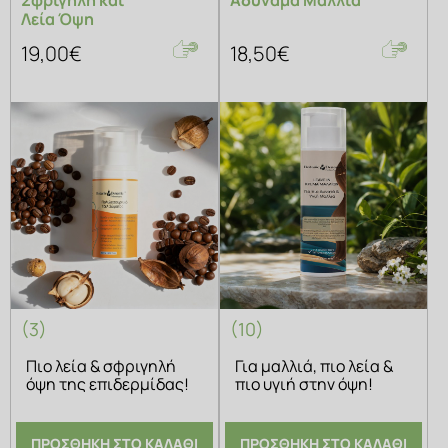
Σφριγηλή και
Αδύναμα Μαλλιά
Λεία Όψη
19,00€
18,50€
(3)
(10)
Πιο λεία & σφριγηλή
Για μαλλιά, πιο λεία &
όψη της επιδερμίδας!
πιο υγιή στην όψη!
ΠΡΟΣΘΗΚΗ ΣΤΟ ΚΑΛΑΘΙ
ΠΡΟΣΘΗΚΗ ΣΤΟ ΚΑΛΑΘΙ