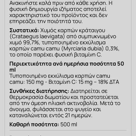
Ανακινήστε καλά πριν από κάθε χρήση. Η 
φυσική δημιουργία ιζήματος αποτελεί 
χαρακτηριστικό του προϊόντος και δεν 
επηρεάζει την ποιότητά του.
Συστατικά:
 Χυμός καρπών κράταιγου 
(Crataegus laevigata) από συμπυκνωμένο 
χυμό 99,7%, τυποποιημένο εκχύλισμα 
καρπών camu camu (Myrciaria dubia) 0,3%, 
το οποίο παρέχει φυσική βιταμίνη C.
Περιεκτικότητα ανά ημερήσια ποσότητα 50 
ml
Τυποποιημένο εκχύλισμα καρπών camu 
camu: 150 mg - Βιταμίνη C: 15 mg – 18% ΔΤΑ
Συνθήκες διατήρησης:
 Διατηρείται σε 
θερμοκρασία δωματίου και προστατεύεται 
από την άμεση ηλιακή ακτινοβολία. Μετά το 
άνοιγμα, φυλάσσεται στο ψυγείο και 
καταναλώνεται εντός 21 ημερών.
Καθαρή ποσότητα:
 500 ml