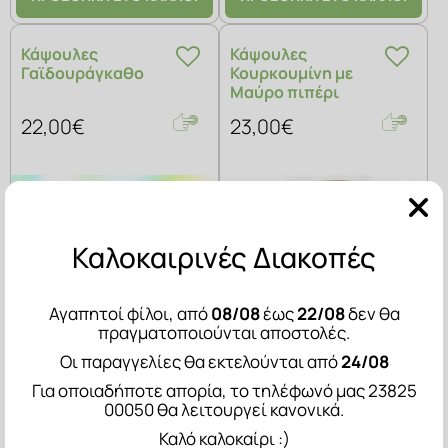
Κάψουλες
Κάψουλες
Γαϊδουράγκαθο
Κουρκουμίνη με
Μαύρο πιπέρι
22,00€
23,00€
Καλοκαιρινές Διακοπές
Αγαπητοί φίλοι, από
08/08
έως
22/08
δεν θα
πραγματοποιούνται αποστολές.
Οι παραγγελίες θα εκτελούνται από
24/08
Για οποιαδήποτε απορία, το τηλέφωνό μας 23825
(3)
(0)
00050 θα λειτουργεί κανονικά.
Καλό καλοκαίρι :)
Ηπατική Προστασία!
Ευλυγισία των