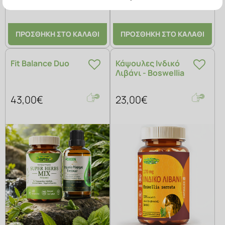
αρθρώσεων!
ΠΡΟΣΘΗΚΗ ΣΤΟ ΚΑΛΑΘΙ
ΠΡΟΣΘΗΚΗ ΣΤΟ ΚΑΛΑΘΙ
Fit Balance Duo
Κάψουλες Ινδικό
Λιβάνι - Boswellia
43,00€
23,00€