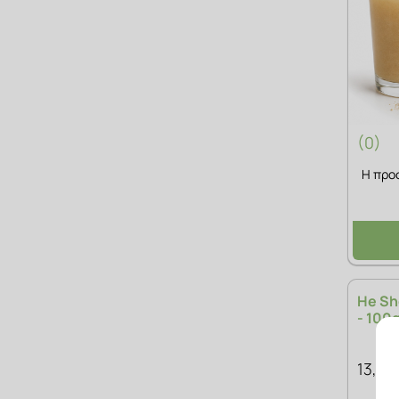
(0)
Η προ
He Sh
- 100
13,00