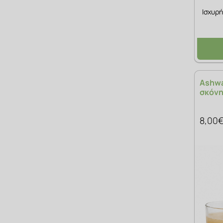
Ισχυρή
Ashwa
σκόνη
8,00