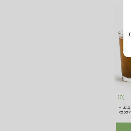
(0)
Η ιδια
χαρακ