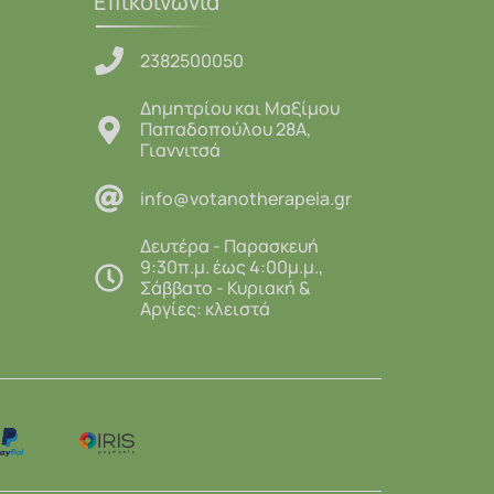
Επικοινωνία
2382500050
Δημητρίου και Μαξίμου
Παπαδοπούλου 28Α,
Γιαννιτσά
info@votanotherapeia.gr
Δευτέρα - Παρασκευή
9:30π.μ. έως 4:00μ.μ.,
Σάββατο - Κυριακή &
Αργίες: κλειστά