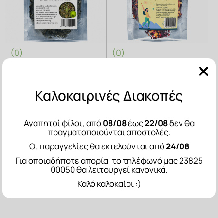
(0)
(0)
Απαλό, με λουλουδάτες
Πανδαισία φρούτων &
νότες!
αρωμάτων!
Καλοκαιρινές Διακοπές
ΠΡΟΣΘΗΚΗ ΣΤΟ ΚΑΛΑΘΙ
ΠΡΟΣΘΗΚΗ ΣΤΟ ΚΑΛΑΘΙ
Αγαπητοί φίλοι, από
08/08
έως
22/08
δεν θα
πραγματοποιούνται αποστολές.
Οι παραγγελίες θα εκτελούνται από
24/08
Για οποιαδήποτε απορία, το τηλέφωνό μας 23825
00050 θα λειτουργεί κανονικά.
Καλό καλοκαίρι :)