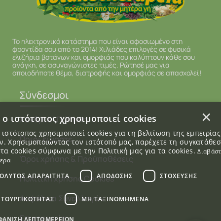
Το ηλεκτρονικό κατάστημα που είναι αφοσιωμένο στη
φροντίδα σου από το 2014! Χιλιάδες επιλογές σε φυσικά
ελιξήρια βοτάνων και ομορφιάς που καλύπτουν κάθε σου
ανάγκη, σε ασυναγώνιστες τιμές. Ρώτησέ μας για
οποιοδήποτε θέμα, διατροφής και ομορφιάς σε απασχολεί!
Σύνδεσμοι
×
 ο ιστότοπος χρησιμοποιεί cookies
Χονδρική Πώληση
 ιστότοπος χρησιμοποιεί cookies για τη βελτίωση της εμπειρία
Ποιοί είμαστε
. Χρησιμοποιώντας τον ιστότοπό μας, παρέχετε τη συγκατάθε
 τα cookies σύμφωνα με την Πολιτική μας για τα cookies.
Διαβάσ
Όροι χρήσης & Προϋποθέσεις
τερα
ΟΛΎΤΩΣ ΑΠΑΡΑΊΤΗΤΑ
ΑΠΌΔΟΣΗΣ
ΣΤΌΧΕΥΣΗΣ
Πολιτική χρήσης Cookies
Ασφάλεια Συναλλαγών
ΙΤΟΥΡΓΙΚΌΤΗΤΑΣ
ΜΗ ΤΑΞΙΝΟΜΗΜΈΝΑ
Επικοινωνία
ΦΆΝΙΣΗ ΛΕΠΤΟΜΕΡΕΙΏΝ