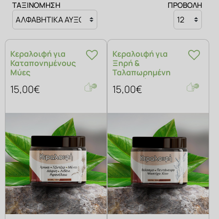
ΤΑΞΙΝΟΜΗΣΗ
ΠΡΟΒΟΛΗ
ΣΑΠΟΥΝΙΑ
Κεραλοιφή για
Κεραλοιφή για
Καταπονημένους
Ξηρή &
Μύες
Ταλαπωρημένη
Επιδερμίδα
15,00€
15,00€