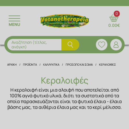
ΕΠΙΣΤΡΟΦΗ
ΕΠΙΣΤΡΟΦΗ
ΕΠΙΣΤΡΟΦΗ
ΕΠΙΣΤΡΟΦΗ
ΕΠΙΣΤΡΟΦΗ
0
MENU
0.00€
ΒΟΤΑΝΑ
ΑΙΘΕΡΙΑ ΕΛΑΙΑ
ΑΛΑΤΑ ΜΠΑΝΙΟΥ
ΑΝΘΟΝΕΡΑ
ΔΙΑΤΡΟΦΗ & ΣΥΜΒΟΥΛΕΣ
ΦΥΤΙΚΑ ΡΟΦΗΜΑΤΑ ΒΟΤΑΝΩΝ
ΑΡΩΜΑΤΙΚΑ ΕΛΑΙΑ
ΑΝΔΡΙΚΗ ΦΡΟΝΤΙΔΑ
ΑΠΟΞΗΡΑΜΕΝΑ ΦΡΟΥΤΑ
ΣΥΝΤΑΓΕΣ
Αναζήτηση (τίτλος,
ανάγκη)
ΚΑΨΟΥΛΕΣ ΒΟΤΑΝΩΝ
ΦΥΤΙΚΑ ΕΛΑΙΑ
ΜΑΛΛΙΑ
ΚΑΡΠΟΙ & ΔΗΜΗΤΡΙΑΚΑ
ΣΥΝΤΑΚΤΙΚΗ ΟΜΑΔΑ
ΑΡΧΙΚΗ
ΠΡΟΪΌΝΤΑ
ΚΑΛΛΥΝΤΙΚΆ
ΠΡΌΣΩΠΟ ΚΑΙ ΣΏΜΑ
ΚΕΡΑΛΟΙΦΈΣ
ΜΑΣΚΕΣ
ΜΕΙΓΜΑΤΑ ΒΟΤΑΝΩΝ
ΜΠΑΧΑΡΙΚΑ
Κεραλοιφές
ΠΡΟΙΟΝΤΑ ΑΛΟΗΣ
ΤΣΑΓΙΑ
ΠΡΩΤΕΙΝΕΣ
Η κεραλοιφή είναι μια αλοιφή που αποτελείται από
100% αγνά φυτικά υλικά, διότι τα συστατικά από τα
οποία παρασκευάζονται είναι τα φυτικά έλαια - έλαια
ΠΡΟΣΩΠΟ & ΣΩΜΑ
ΥΠΕΡΤΡΟΦΕΣ
βάσης μας, τα αιθέρια έλαια μας και το κερί μέλισσα.
ΣΤΟΜΑΤΙΚΗ ΥΓΙΕΙΝΗ
ΦΥΣΙΚΟΙ ΧΥΜΟΙ