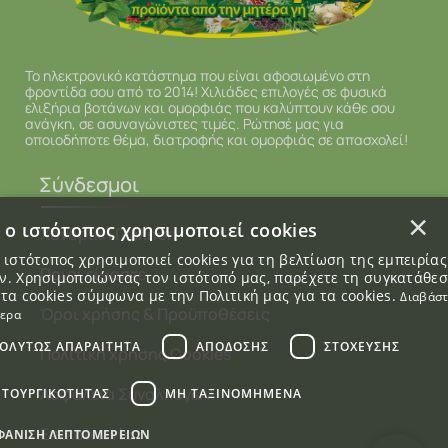
Το ηλεκτρονικό κατάστημα που είναι αφοσιωμένο στη
φροντίδα σου από το 2014! Χιλιάδες επιλογές σε φυσικά
ελιξήρια βοτάνων και ομορφιάς που καλύπτουν κάθε σου
ανάγκη, σε ασυναγώνιστες τιμές. Ρώτησέ μας για
οποιοδήποτε θέμα, διατροφής και ομορφιάς σε απασχολεί!
Σύνδεσμοι
×
 ο ιστότοπος χρησιμοποιεί cookies
Χονδρική Πώληση
 ιστότοπος χρησιμοποιεί cookies για τη βελτίωση της εμπειρία
Ποιοί είμαστε
. Χρησιμοποιώντας τον ιστότοπό μας, παρέχετε τη συγκατάθε
 τα cookies σύμφωνα με την Πολιτική μας για τα cookies.
Διαβάσ
Όροι χρήσης & Προϋποθέσεις
τερα
ΟΛΎΤΩΣ ΑΠΑΡΑΊΤΗΤΑ
ΑΠΌΔΟΣΗΣ
ΣΤΌΧΕΥΣΗΣ
Πολιτική χρήσης Cookies
Ασφάλεια Συναλλαγών
ΙΤΟΥΡΓΙΚΌΤΗΤΑΣ
ΜΗ ΤΑΞΙΝΟΜΗΜΈΝΑ
Επικοινωνία
ΦΆΝΙΣΗ ΛΕΠΤΟΜΕΡΕΙΏΝ